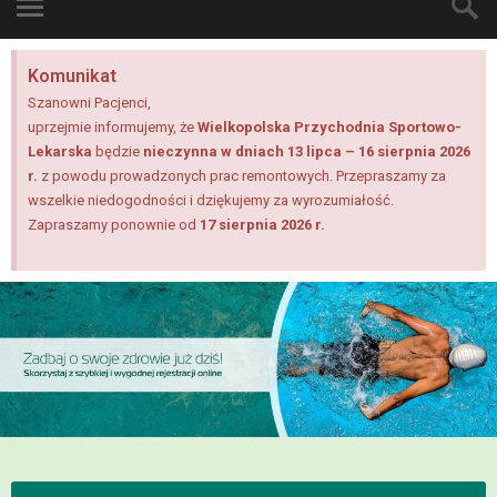
Poradnia kardiologiczna
Komunikat
Poradnia dietetyczna
Szanowni Pacjenci,
uprzejmie informujemy, że
Wielkopolska Przychodnia Sportowo-
Lekarska
będzie
nieczynna w dniach 13 lipca – 16 sierpnia 2026
Pracownia USG
r.
z powodu prowadzonych prac remontowych.
Przepraszamy za
wszelkie niedogodności i dziękujemy za wyrozumiałość.
Pracownia RTG
Zapraszamy ponownie od
17 sierpnia 2026 r.
Laboratorium analityczne
Pracownia fizjoterapii
Pracownia EEG/EKG
Pracownia biometerii