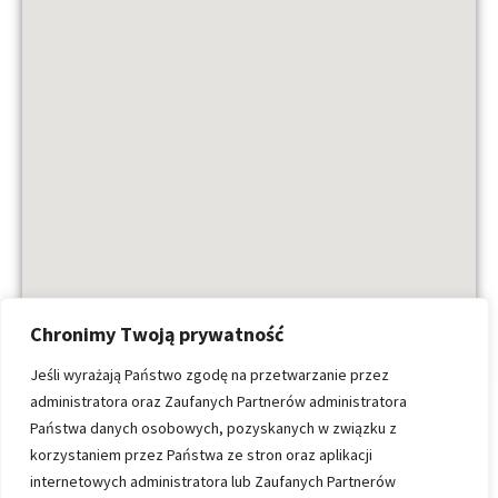
Chronimy Twoją prywatność
Jeśli wyrażają Państwo zgodę na przetwarzanie przez
administratora oraz Zaufanych Partnerów administratora
Budynek jest przystosowany do potrzeb osób z
Państwa danych osobowych, pozyskanych w związku z
niepełnosprawnościami ruchowymi. Od strony parkingu
korzystaniem przez Państwa ze stron oraz aplikacji
dostępny jest podjazd dla wózków.
internetowych administratora lub Zaufanych Partnerów