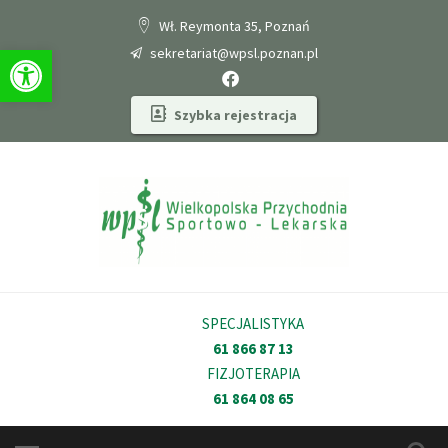
Wł. Reymonta 35, Poznań
Otwórz pasek narzędzi
sekretariat@wpsl.poznan.pl
Szybka rejestracja
Medycyna sportowa
Poradnia stomatologiczna
Poradnia otolaryngologiczna
Poradnia ortopedyczna
SPECJALISTYKA
61 866 87 13
Poradnia okulistyczna
FIZJOTERAPIA
61 864 08 65
Poradnia neurologiczna